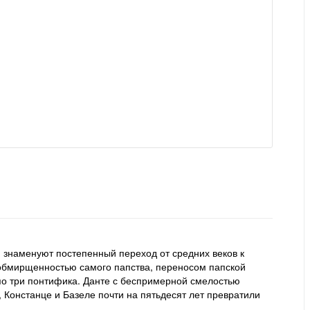
, знаменуют постепенный переход от средних веков к
 обмирщенностью самого папства, переносом папской
 по три понтифика. Данте с беспримерной смелостью
 Констанце и Базеле почти на пятьдесят лет превратили