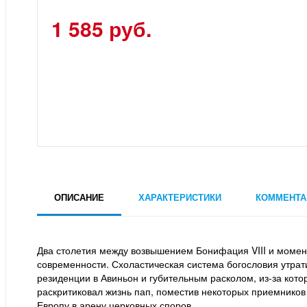
1 585 руб.
ОПИСАНИЕ
ХАРАКТЕРИСТИКИ
КОММЕНТА
Два столетия между возвышением Бонифация VIII и моменто
современности. Схоластическая система богословия утра
резиденции в Авиньон и губительным расколом, из-за кото
раскритиковал жизнь пап, поместив некоторых приемников 
Европу в арену церковных споров.