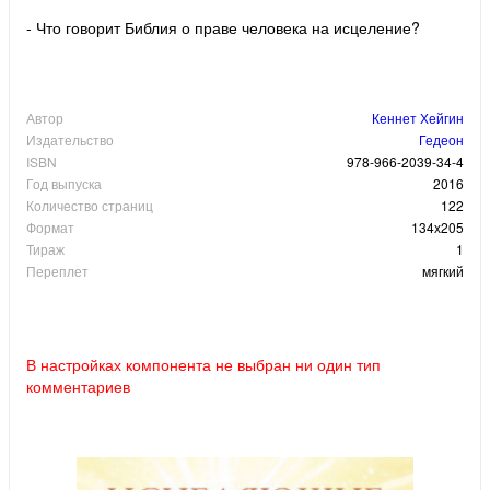
- Что говорит Библия о праве человека на исцеление?
Автор
Кеннет Хейгин
Издательство
Гедеон
ISBN
978-966-2039-34-4
Год выпуска
2016
Количество страниц
122
Формат
134х205
Тираж
1
Переплет
мягкий
В настройках компонента не выбран ни один тип
комментариев