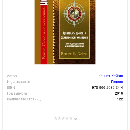
Автор
Кеннет Хейгин
Издательство
Гедеон
ISBN
978-966-2039-34-4
Год выпуска
2016
Количество страниц
122
(0)