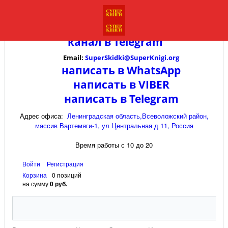
канал в
Telegram
Email:
SuperSkidki@SuperKnigi.
org
написать в WhatsApp
написать в VIBER
написать в Telegram
Адрес офиса:
Ленинградская область,Всеволожский район,
массив Вартемяги-1, ул Центральная д 11, Россия
Время работы с 10 до 20
Войти
Регистрация
Корзина
0 позиций
на сумму
0 руб.