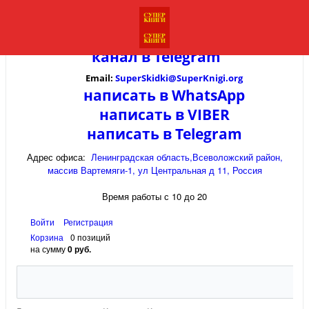
канал в
Telegram
Email:
SuperSkidki@SuperKnigi.
org
написать в WhatsApp
написать в VIBER
написать в Telegram
Адрес офиса:
Ленинградская область,Всеволожский район,
массив Вартемяги-1, ул Центральная д 11, Россия
Время работы с 10 до 20
Войти
Регистрация
Корзина
0 позиций
на сумму
0 руб.