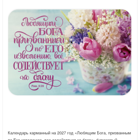
Календарь карманный на 2027 год «Любящим Бога, призванным
по Его изволению, все содействует ко благу» бирюзовый