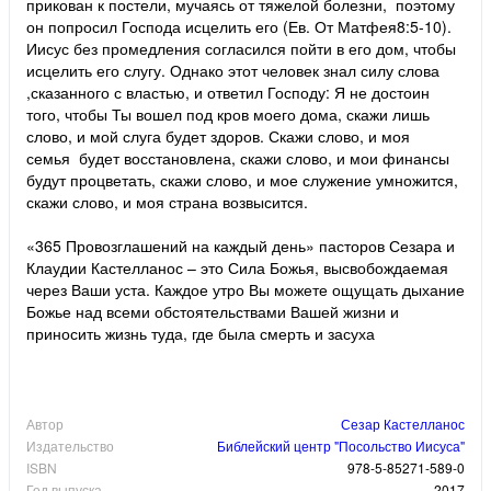
прикован к постели, мучаясь от тяжелой болезни, поэтому
он попросил Господа исцелить его (Ев. От Матфея8:5-10).
Иисус без промедления согласился пойти в его дом, чтобы
исцелить его слугу. Однако этот человек знал силу слова
,сказанного с властью, и ответил Господу: Я не достоин
того, чтобы Ты вошел под кров моего дома, скажи лишь
слово, и мой слуга будет здоров. Скажи слово, и моя
семья будет восстановлена, скажи слово, и мои финансы
будут процветать, скажи слово, и мое служение умножится,
скажи слово, и моя страна возвысится.
«365 Провозглашений на каждый день» пасторов Сезара и
Клаудии Кастелланос – это Сила Божья, высвобождаемая
через Ваши уста. Каждое утро Вы можете ощущать дыхание
Божье над всеми обстоятельствами Вашей жизни и
приносить жизнь туда, где была смерть и засуха
Автор
Сезар Кастелланос
Издательство
Библейский центр "Посольство Иисуса"
ISBN
978-5-85271-589-0
Год выпуска
2017