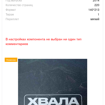
Год выпуска
2014
Количество страниц
220
Формат
140*213
Тираж
1
Переплет
мягкий
В настройках компонента не выбран ни один тип
комментариев
Новинка