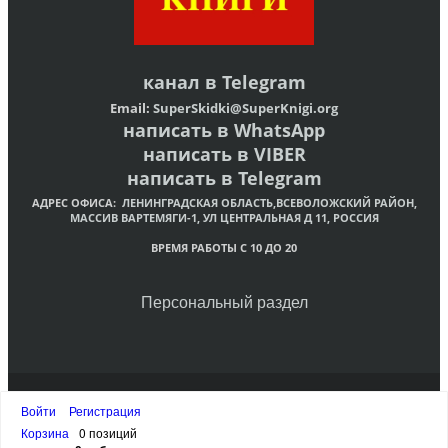
канал в
Telegram
Email:
SuperSkidki@SuperKnigi.
org
написать в WhatsApp
написать в VIBER
написать в Telegram
АДРЕС ОФИСА:
ЛЕНИНГРАДСКАЯ ОБЛАСТЬ,ВСЕВОЛОЖСКИЙ РАЙОН,
МАССИВ ВАРТЕМЯГИ-1, УЛ ЦЕНТРАЛЬНАЯ Д 11, РОССИЯ
ВРЕМЯ РАБОТЫ С 10 ДО 20
Персональный раздел
© Интернет-магазин христианских книг «Супер Книги»
Войти
Регистрация
Наверх
Корзина
0 позиций