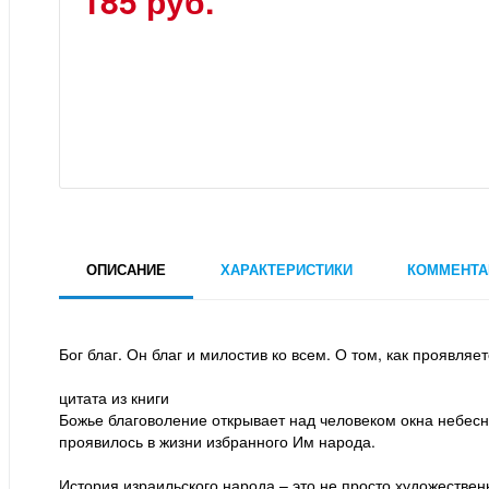
185 руб.
ОПИСАНИЕ
ХАРАКТЕРИСТИКИ
КОММЕНТА
Бог благ. Он благ и милостив ко всем. О том, как проявляе
цитата из книги
Божье благоволение открывает над человеком окна небесн
проявилось в жизни избранного Им народа.
История израильского народа – это не просто художествен