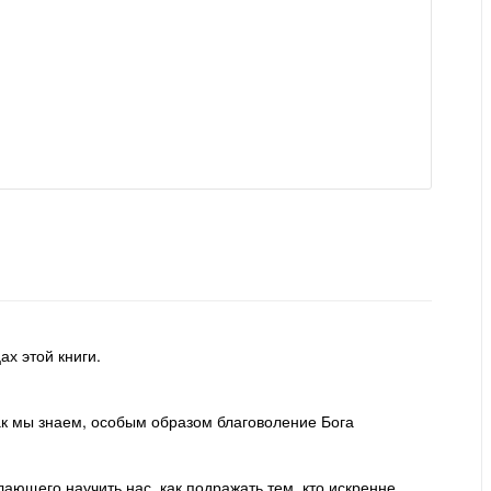
ах этой книги.
ак мы знаем, особым образом благоволение Бога
ающего научить нас, как подражать тем, кто искренне