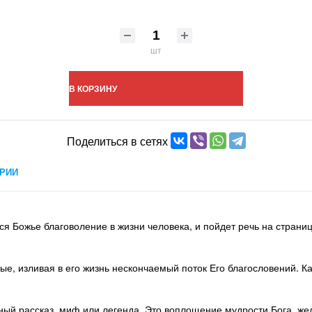
шт
В КОРЗИНУ
Поделиться в сетях
РИИ
тся Божье благоволение в жизни человека, и пойдет речь на страниц
ые, изливая в его жизнь нескончаемый поток Его благословений. К
ный рассказ, миф или легенда. Это воплощение мудрости Бога, жел