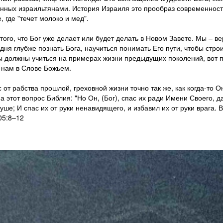
енных израильтянами. История Израиля это прообраз современности
 где "течет молоко и мед".
того, что Бог уже делает или будет делать в Новом Завете. Мы – ве
одня глубже познать Бога, научиться понимать Его пути, чтобы стр
 мы должны учиться на примерах жизни предыдущих поколений, вот 
 нам в Слове Божьем.
с от рабства прошлой, греховной жизни точно так же, как когда-то 
 на этот вопрос Библия: "Но Он, (Бог), спас их ради Имени Своего,
уше; И спас их от руки ненавидящего, и избавил их от руки врага. 
05:8–12