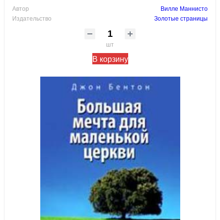
Автор
Вилле Маннисто
Издательство
Золотые страницы
шт
В корзину