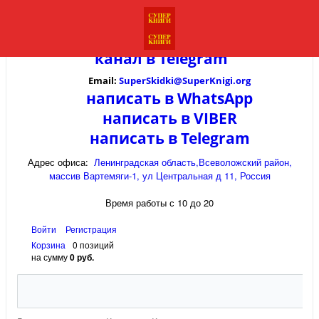
канал в
Telegram
Email:
SuperSkidki@SuperKnigi.
org
написать в WhatsApp
написать в VIBER
написать в Telegram
Адрес офиса:
Ленинградская область,Всеволожский район,
массив Вартемяги-1, ул Центральная д 11, Россия
Время работы с 10 до 20
Войти
Регистрация
Корзина
0 позиций
на сумму
0 руб.