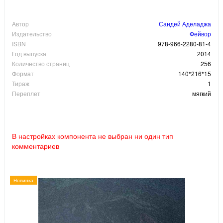
Автор
Сандей Аделаджа
Издательство
Фейвор
ISBN
978-966-2280-81-4
Год выпуска
2014
Количество страниц
256
Формат
140*216*15
Тираж
1
Переплет
мягкий
В настройках компонента не выбран ни один тип
комментариев
Новинка