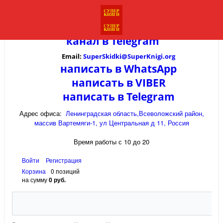
канал в
Telegram
Email:
SuperSkidki@SuperKnigi.
org
написать в WhatsApp
написать в VIBER
написать в Telegram
Адрес офиса:
Ленинградская область,Всеволожский район,
массив Вартемяги-1, ул Центральная д 11, Россия
Время работы с 10 до 20
Войти
Регистрация
Корзина
0 позиций
на сумму
0 руб.