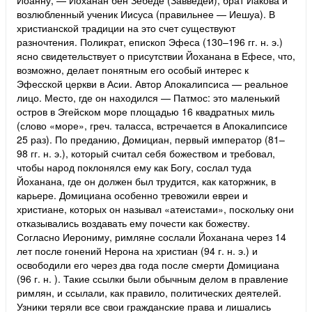
возлюбленный ученик Иисуса (правильнее — Иешуа). В
христианской традиции на это счет существуют
разночтения. Поликрат, епископ Эфеса (130–196 гг. н. э.)
ясно свидетельствует о присутствии Йоханана в Ефесе, что,
возможно, делает понятным его особый интерес к
Эфесской церкви в Асии. Автор Апокалипсиса — реальное
лицо. Место, где он находился — Патмос: это маленький
остров в Эгейском море площадью 16 квадратных миль
(слово «море», греч. таласса, встречается в Апокалипсисе
25 раз). По преданию, Домициан, первый император (81–
98 гг. н. э.), который считал себя божеством и требовал,
чтобы народ поклонялся ему как Богу, сослал туда
Йоханана, где он должен был трудится, как каторжник, в
карьере. Домициана особенно тревожили евреи и
христиане, которых он называл «атеистами», поскольку они
отказывались воздавать ему почести как божеству.
Согласно Иерониму, римляне сослали Йоханана через 14
лет после гонений Нерона на христиан (94 г. н. э.) и
освободили его через два года после смерти Домициана
(96 г. н. ). Такие ссылки были обычным делом в правление
римлян, и ссылали, как правило, политических деятелей.
Узники теряли все свои гражданские права и лишались