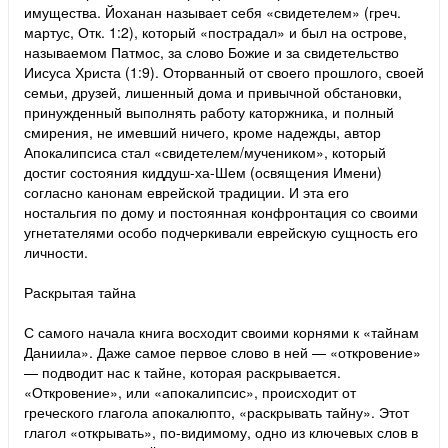
имущества. Йоханан называет себя «свидетелем» (греч.
мартус, Отк. 1:2), который «пострадал» и был на острове,
называемом Патмос, за слово Божие и за свидетельство
Иисуса Христа (1:9). Оторванный от своего прошлого, своей
семьи, друзей, лишенный дома и привычной обстановки,
принужденный выполнять работу каторжника, и полный
смирения, не имевший ничего, кроме надежды, автор
Апокалипсиса стал «свидетелем/мучеником», который
достиг состояния киддуш-ха-Шем (освящения Имени)
согласно канонам еврейской традиции. И эта его
ностальгия по дому и постоянная конфронтация со своими
угнетателями особо подчеркивали еврейскую сущность его
личности.
Раскрытая тайна
С самого начала книга восходит своими корнями к «тайнам
Даниила». Даже самое первое слово в ней — «откровение»
— подводит нас к тайне, которая раскрывается.
«Откровение», или «апокалипсис», происходит от
греческого глагола апокалюпто, «раскрывать тайну». Этот
глагол «открывать», по-видимому, одно из ключевых слов в