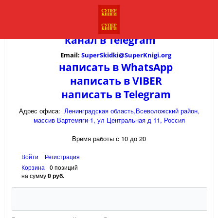
канал в
Telegram
Email:
SuperSkidki@SuperKnigi.
org
написать в WhatsApp
написать в VIBER
написать в Telegram
Адрес офиса:
Ленинградская область,Всеволожский район,
массив Вартемяги-1, ул Центральная д 11, Россия
Время работы с 10 до 20
Войти
Регистрация
Корзина
0 позиций
на сумму
0 руб.