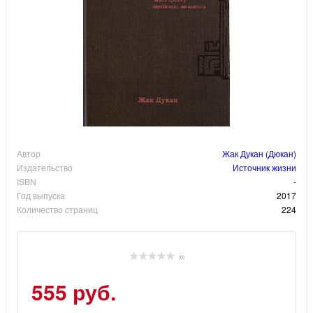
Автор
Жак Дукан (Дюкан)
Издательство
Источник жизни
ISBN
-
Год выпуска
2017
Количество страниц
224
(0)
555 руб.