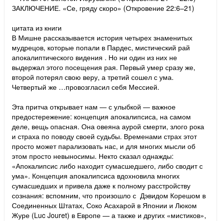
ЗАКЛЮЧЕНИЕ. «Се, гряду скоро» (Откровение 22:6–21)
цитата из книги
В Мишне рассказывается история четырех знаменитых
мудрецов, которые попали в Пардес, мистический рай
апокалиптического видения . Но ни один из них не
выдержал этого посещения рая. Первый умер сразу же,
второй потерял свою веру, а третий сошел с ума.
Четвертый же …провозгласил себя Мессией.
Эта притча открывает нам — с улыбкой — важное
предостережение: концепция апокалипсиса, на самом
деле, вещь опасная. Она овеяна аурой смерти, злого рока
и страха по поводу своей судьбы. Временами страх этот
просто может парализовать нас, и для многих мысли об
этом просто невыносимы. Некто сказал однажды:
«Апокалипсис либо находит сумасшедшего, либо сводит с
ума». Концепция апокалипсиса вдохновила многих
сумасшедших и привела даже к полному расстройству
сознания: вспомним, что произошло с Дэвидом Корешом в
Соединенных Штатах, Соко Асахарой в Японии и Люком
Журе (Luc Jouret) в Европе — а также и других «мистиков»,