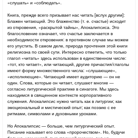
«слушать» и «соблюдать».
Книга, прежде всего призывает нас читать [вслух другим]:
Блажен читающий. Это блаженство (т. е. счастье) исходит
из откровения, «раскрытой тайны», Апокалипсиса. Это
благословение означает, что счастье заключается в
необходимости откровения: в противном случае мы можем
его упустить. В самом деле, природа прочтения этой книги
религиозна по своей сути. Интересно отметить, что только
глагол «читать» здесь использован в единственном числе:
«тот, кто читает», или читающий, другие причастия/глаголы
имеют форму множественного числа: «слушающие»,
«исполняющие». Читающий имеет аудиторию — он не
один. Слова, которые он читает, слушают многие —
согласно литургической практике в синагоге. Мы здесь
находимся в священном контексте корпоративного
служения. Апокалипсис нужно читать как в литургии; как
эмоциональный и мистический опыт; как поэзию с ее
ритмами, символами и духовными уроками.
Но Апокалипсис — больше, чем литургический опыт.
Писание называет его слова «пророчеством». Но, будучи
больше, чем книгой, вызывающей эмоции, она не