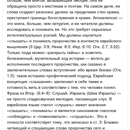
обращена просто к мистикам и поэтам. На самом деле, ее
слова создают резонанс далеко за пределами стен храма,
преступают границы богослужения в храме. Апокалипсис —
это книга, больше, чем литургия, и ее читатели должны
исследовать и понимать ее. Но это требует серьезных
интеллектуальных усилий. Мы должны научиться
«слышать» и понимать пророчество в контексте еврейского
мышления (3 Цар. 3:9; Неем. 8:3; Иер. 6:10; Отк. 2:7; 3:22).
Только тогда можно «раскрыть тайны» и осветить
болезненный, мучительный ход истории — вплоть до
исполнения последнего пророчества, как сказано в
заключительных словах вступления: ибо время близко (Отк.
1:3): таков историко-профетический подход. Еврейская
концепция «слышания» заключает в себе также и
готовность жить в соответствии с тем, что человек понял.
Фраза из Втор. (6:4–9): Слушай, Израиль (Шма Израиль) —
не просто сладкозвучная мелодия, ласкающая слух. В
еврейском языке глагол «слушать» имеет значения
«слышать», «понимать» и является синонимом глаголов
«соблюдать» и «повиноваться», «слушаться». Это в
точности соответствует тому, что записано в ст. 3: Блажен
читающий и слушающие слова пророчества сего и