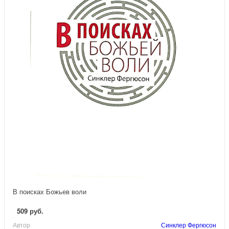
В поисках Божьев воли
509 руб.
Автор
Синклер Фергюсон