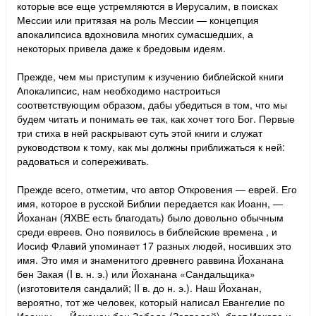
которые все еще устремляются в Иерусалим, в поисках
Мессии или притязая на роль Мессии — концепция
апокалипсиса вдохновила многих сумасшедших, а
некоторых привела даже к бредовым идеям.
Прежде, чем мы приступим к изучению библейской книги
Апокалипсис, нам необходимо настроиться
соответствующим образом, дабы убедиться в том, что мы
будем читать и понимать ее так, как хочет того Бог. Первые
три стиха в ней раскрывают суть этой книги и служат
руководством к тому, как мы должны приближаться к ней:
радоваться и сопереживать.
Прежде всего, отметим, что автор Откровения — еврей. Его
имя, которое в русской Библии передается как Иоанн, —
Йоханан (ЯХВЕ есть благодать) было довольно обычным
среди евреев. Оно появилось в библейские времена , и
Иосиф Флавий упоминает 17 разных людей, носивших это
имя. Это имя и знаменитого древнего раввина Йоханана
бен Закая (I в. н. э.) или Йоханана «Сандальщика»
(изготовителя сандалий; II в. до н. э.). Наш Йоханан,
вероятно, тот же человек, который написал Евангелие по
Иоанну, — Йоханан бен Зебеде (Завведей), брат Иакова и