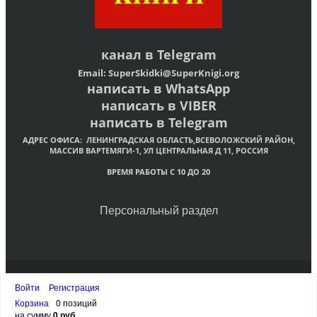
канал в
Telegram
Email:
SuperSkidki@SuperKnigi.
org
написать в WhatsApp
написать в VIBER
написать в Telegram
АДРЕС ОФИСА:
ЛЕНИНГРАДСКАЯ ОБЛАСТЬ,ВСЕВОЛОЖСКИЙ РАЙОН,
МАССИВ ВАРТЕМЯГИ-1, УЛ ЦЕНТРАЛЬНАЯ Д 11, РОССИЯ
ВРЕМЯ РАБОТЫ С 10 ДО 20
Персональный раздел
© Интернет-магазин христианских книг «Супер Книги»
Войти
Регистрация
Наверх
Корзина
0 позиций
на сумму
0 руб.