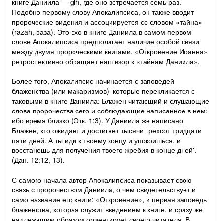
книге Даниила — glh, где оно встречается семь раз.
Подобно первому слову Апокалипсиса, он также вводит
пророческие видения и ассоциируется со словом «тайна»
(razah, раза). Это эхо в книге Даниила в самом первом
слове Апокалипсиса предполагает наличие особой связи
между двумя пророческими книгами. «Откровение Иоанна»
ретроспективно обращает наш взор к «тайнам Даниила».
Более того, Апокалипсис начинается с заповедей
блаженства (или макаризмов), которые перекликается с
таковыми в книге Даниила: Блажен читающий и слушающие
слова пророчества сего и соблюдающие написанное в нем;
ибо время близко (Отк. 1:3). У Даниила же написано:
Блажен, кто ожидает и достигнет тысячи трехсот тридцати
пяти дней. А ты иди к твоему концу и упокоишься, и
восстанешь для получения твоего жребия в конце дней'.
(Дан. 12:12, 13).
С самого начала автор Апокалипсиса показывает свою
связь с пророчеством Даниила, о чем свидетельствует и
само название его книги: «Откровение», и первая заповедь
блаженства, которая служит введением к книге, и сразу же
надлежащим образом ориентирует своего читателя. В