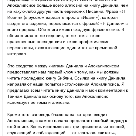
Апокалипсисе больше всего аллюзий на книгу Даниила, чем
на какую-либо другую часть еврейских Писаний. Фраза «Я
Иоанн» (в русском варианте просто «Иоанн»), которая
вводит его видение, перекликается с фразой: «Я Даниил» в
книге пророка. Обе книги имеют сходную фразеологию. В
обеих книгах те же видения, те же темы, те же
нравственные последствия и те же профетические
перспективы, охватывающие один и тот же временной
интервал.
Это сходство между книгами Даниила и Апокалипсисом
предоставляет нам первый ключ к тому, как мы должны
читать последнюю книгу Библии. Ссылки на книгу Даниила
направляют наши попытки истолкования Апокалипсиса. Я
предлагаю всем читать книгу Даниила и мои комментарии к
Тайнам Даниила как основу того, как Апокалипсис
использует ее темы и аллюзии.
Кроме того, заповедь блаженства, которая вводит
Апокалипсис, с самого начала предлагает особый подход к
этой книге. Здесь использованы три причастия: читающий,
слушающий и соблюдающий — от глаголов: «читать»,