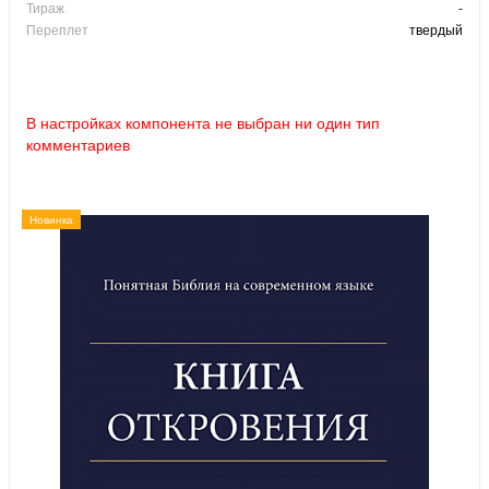
Тираж
-
Переплет
твердый
В настройках компонента не выбран ни один тип
комментариев
Новинка