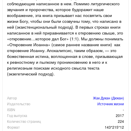
соблюдающие написанное в нем. Помимо литургического
звучания и пророчества, которое будоражит наше
воображение, эта книга призывает нас посвятить свои
жизни Богу, чтобы они были созвучны тому, что написано в
ней (экзистенциональный подход). В первых строках книги
написанное в ней приравнивается к откровению свыше, это
«откровение…которое дал Бог» (1:1). Мы должны понимать
«Откровение Иоанна» (самое раннее название книги) как
откровение Иоанну. Апокалипсис, таким образом, — это
божественная истина, воплощенная в слове, призывающая
к ревностному и пылкому проникновению в него и к
религиозным поискам исходного смысла текста
(экзегетический подход).
Автор
Жак Дукан (Дюкан)
Издательство
Источник жизни
ISBN
-
Год выпуска
2017
Количество страниц
224
Формат
143*215*12