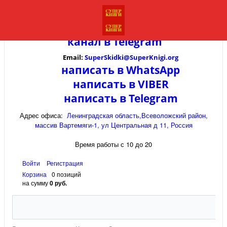
канал в
Telegram
Email:
SuperSkidki@SuperKnigi.
org
написать в WhatsApp
написать в VIBER
написать в Telegram
Адрес офиса:
Ленинградская область,Всеволожский район,
массив Вартемяги-1, ул Центральная д 11, Россия
Время работы с 10 до 20
Войти
Регистрация
Корзина
0 позиций
на сумму
0 руб.