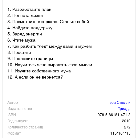
1. Разработайте план
2. Полнота жизни
3. Посмотрите в зеркало. Станьте собой
4. Найдите поддержку
5. Заряд энергии
6. Чтите мужа
7. Как разбить "лед" между вами и мужем
8. Простите
9. Проложите границы
10. Научитесь ясно выражать свои мысли
11. Изучите собственного мужа
12. А если он не вернется?
Автор
Гэри Смолли
Издательство
Триада
ISBN
978-5-86181-471-3
Год выпуска
2010
Количество страниц
272
Формат
115*164*15