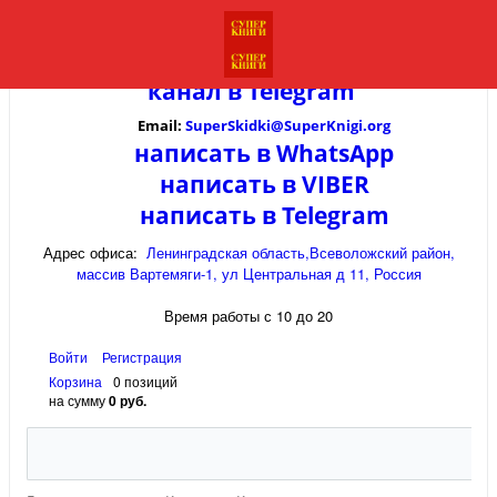
канал в
Telegram
Email:
SuperSkidki@SuperKnigi.
org
написать в WhatsApp
написать в VIBER
написать в Telegram
Адрес офиса:
Ленинградская область,Всеволожский район,
массив Вартемяги-1, ул Центральная д 11, Россия
Время работы с 10 до 20
Войти
Регистрация
Корзина
0 позиций
на сумму
0 руб.