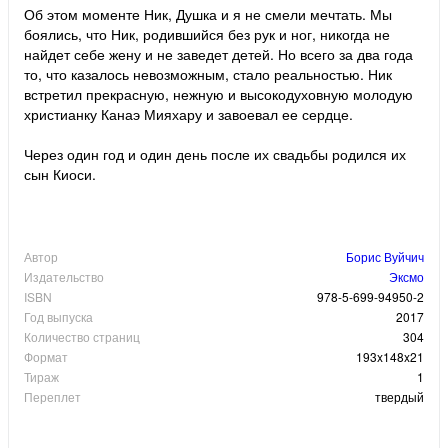
Об этом моменте Ник, Душка и я не смели мечтать. Мы
боялись, что Ник, родившийся без рук и ног, никогда не
найдет себе жену и не заведет детей. Но всего за два года
то, что казалось невозможным, стало реальностью. Ник
встретил прекрасную, нежную и высокодуховную молодую
христианку Канаэ Мияхару и завоевал ее сердце.
Через один год и один день после их свадьбы родился их
сын Киоси.
Автор
Борис Вуйчич
Издательство
Эксмо
ISBN
978-5-699-94950-2
Год выпуска
2017
Количество страниц
304
Формат
193x148x21
Тираж
1
Переплет
твердый