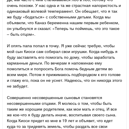
очень похожи. У нас одна и та же страстная напористость и
одинаковый волевой темперамент. Он обещает, что я так
же буду «бодаться» с собственными детьми. Когда мы
объявили, что Канаэ беременна нашим первым ребенком,
он улыбнулся и сказал: «Теперь ты поймешь, что это такое
– быть отцом».
И опять папа попал в точку. Я уже сейчас требую, чтобы
мой сын Киоси сам собирал свои игрушки. Когда-нибудь я
буду заставлять его помогать по дому, чтобы заработать
карманные деньги. По вечерам я напоминаю ему
помолиться и попросить Бога помочь бедным детям во
всем мире. Потом я прижимаюсь подбородком к его голове
и глажу его, пока он не уснет. Надеюсь, что он никогда этого
не забудет.
Совершенно несовершенные сыновья становятся
несовершенными отцами. Я молюсь о том, чтобы быть
таким же хорошим родителем, как мои мать и отец. И все
же кое-что я буду делать иначе, воспитывая своего сына.
Когда Киоси придет ко мне в 19 лет и объявит, что едет
куда-то за тридевять земель, чтобы раздать все свои