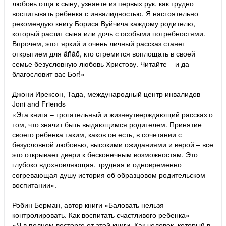
любовь отца к сыну, узнаете из первых рук, как трудно
воспитывать ребенка с инвалидностью. Я настоятельно
рекомендую книгу Бориса Вуйчича каждому родителю,
который растит сына или дочь с особыми потребностями.
Впрочем, этот яркий и очень личный рассказ станет
открытием для âñåõ, кто стремится воплощать в своей
семье безусловную любовь Христову. Читайте – и да
благословит вас Бог!»
Джони Ирексон, Тада, международный центр инвалидов
Joni and Friends
«Эта книга – трогательный и жизнеутверждающий рассказ о
том, что значит быть выдающимся родителем. Принятие
своего ребенка таким, каков он есть, в сочетании с
безусловной любовью, высокими ожиданиями и верой – все
это открывает двери к бесконечным возможностям. Это
глубоко вдохновляющая, трудная и одновременно
согревающая душу история об образцовом родительском
воспитании».
Робин Берман, автор книги «Баловать нельзя
контролировать. Как воспитать счастливого ребенка»
«Я в полном восторге от этой книги. Как человек, который в