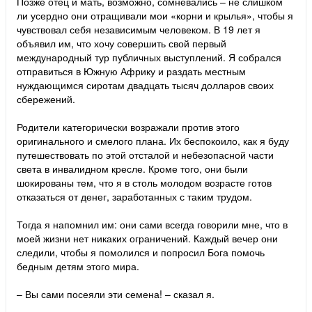
Позже отец и мать, возможно, сомневались – не слишком
ли усердно они отращивали мои «корни и крылья», чтобы я
чувствовал себя независимым человеком. В 19 лет я
объявил им, что хочу совершить свой первый
международный тур публичных выступлений. Я собрался
отправиться в Южную Африку и раздать местным
нуждающимся сиротам двадцать тысяч долларов своих
сбережений.
Родители категорически возражали против этого
оригинального и смелого плана. Их беспокоило, как я буду
путешествовать по этой отсталой и небезопасной части
света в инвалидном кресле. Кроме того, они были
шокированы тем, что я в столь молодом возрасте готов
отказаться от денег, заработанных с таким трудом.
Тогда я напомнил им: они сами всегда говорили мне, что в
моей жизни нет никаких ограничений. Каждый вечер они
следили, чтобы я помолился и попросил Бога помочь
бедным детям этого мира.
– Вы сами посеяли эти семена! – сказал я.