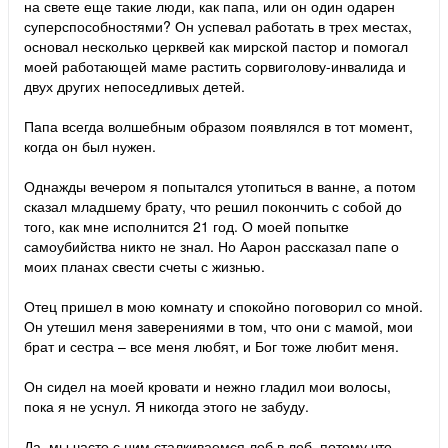
на свете еще такие люди, как папа, или он один одарен
суперспособностями? Он успевал работать в трех местах,
основал несколько церквей как мирской пастор и помогал
моей работающей маме растить сорвиголову-инвалида и
двух других непоседливых детей.
Папа всегда волшебным образом появлялся в тот момент,
когда он был нужен.
Однажды вечером я попытался утопиться в ванне, а потом
сказал младшему брату, что решил покончить с собой до
того, как мне исполнится 21 год. О моей попытке
самоубийства никто не знал. Но Аарон рассказал папе о
моих планах свести счеты с жизнью.
Отец пришел в мою комнату и спокойно поговорил со мной.
Он утешил меня заверениями в том, что они с мамой, мои
брат и сестра – все меня любят, и Бог тоже любит меня.
Он сидел на моей кровати и нежно гладил мои волосы,
пока я не уснул. Я никогда этого не забуду.
Да, мы часто с ним сталкиваемся лоб в лоб, потому что