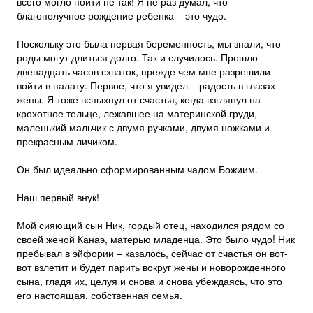
всего могло пойти не так! Я не раз думал, что
благополучное рождение ребенка – это чудо.
Поскольку это была первая беременность, мы знали, что
роды могут длиться долго. Так и случилось. Прошло
двенадцать часов схваток, прежде чем мне разрешили
войти в палату. Первое, что я увидел – радость в глазах
жены. Я тоже вспыхнул от счастья, когда взглянул на
крохотное тельце, лежавшее на материнской груди, –
маленький мальчик с двумя ручками, двумя ножками и
прекрасным личиком.
Он был идеально сформированным чадом Божиим.
Наш первый внук!
Мой сияющий сын Ник, гордый отец, находился рядом со
своей женой Канаэ, матерью младенца. Это было чудо! Ник
пребывал в эйфории – казалось, сейчас от счастья он вот-
вот взлетит и будет парить вокруг жены и новорожденного
сына, гладя их, целуя и снова и снова убеждаясь, что это
его настоящая, собственная семья.