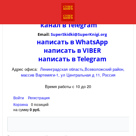
канал в
Telegram
Email:
SuperSkidki@SuperKnigi.
org
написать в WhatsApp
написать в VIBER
написать в Telegram
Адрес офиса:
Ленинградская область,Всеволожский район,
массив Вартемяги-1, ул Центральная д 11, Россия
Время работы с 10 до 20
Войти
Регистрация
Корзина
0 позиций
на сумму
0 руб.