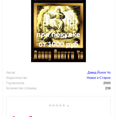
Автор
Дэвид Йонги Чо
Издательство
Новое и Старое
Год выпуска
2000
Количество страниц
236
(0)