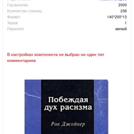
Год выпуска
2000
Количество страниц
236
Формат
140*200*13
Тираж
1
Переплет
мягкий
В настройках компонента не выбран ни один тип
комментариев