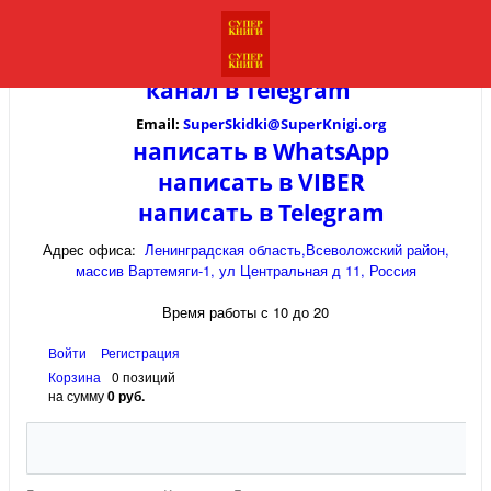
канал в
Telegram
Email:
SuperSkidki@SuperKnigi.
org
написать в WhatsApp
написать в VIBER
написать в Telegram
Адрес офиса:
Ленинградская область,Всеволожский район,
массив Вартемяги-1, ул Центральная д 11, Россия
Время работы с 10 до 20
Войти
Регистрация
Корзина
0 позиций
на сумму
0 руб.