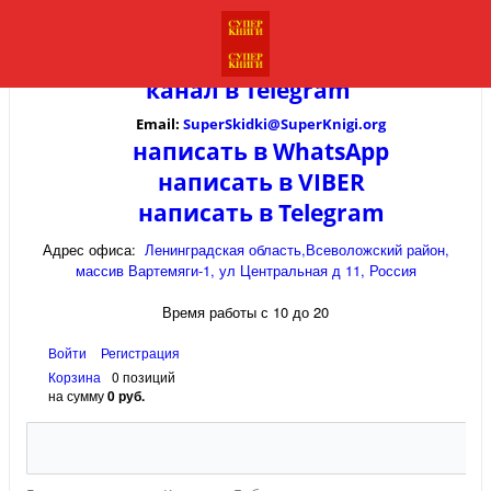
канал в
Telegram
Email:
SuperSkidki@SuperKnigi.
org
написать в WhatsApp
написать в VIBER
написать в Telegram
Адрес офиса:
Ленинградская область,Всеволожский район,
массив Вартемяги-1, ул Центральная д 11, Россия
Время работы с 10 до 20
Войти
Регистрация
Корзина
0 позиций
на сумму
0 руб.