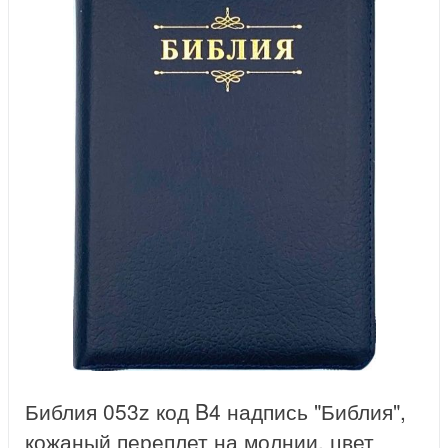
Библия 053z код B4 надпись "Библия",
кожаный переплет на молнии, цвет