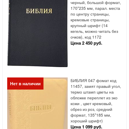
черный, большой формат,
170*235 мм, парал. места
по центру страницы,
кремовые страницы,
крупный шрифт (14
кегель, можно читать без
очков), код 1172
Цена 2 450 руб.
БИБЛИЯ 047 фомат код
Нет в наличии
11457, замят правый угол,
термо штамп цветы на
обложке переплет из эко
кожи , цвет кремовый,
обрез из роз, средний
формат, 135*185 мм,
хороший шрифт)
Цена 1 099 руб.