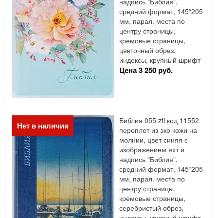
надпись "Библия",
средний формат, 145*205
мм, парал. места по
центру страницы,
кремовые страницы,
цветочный обрез,
индексы, крупный шрифт
Цена 3 250 руб.
Библия 055 zti код 11552
Нет в наличии
переплет из эко кожи на
молнии, цвет синяя с
изображением яхт и
надпись "Библия",
средний формат, 145*205
мм, парал. места по
центру страницы,
кремовые страницы,
серебристый обрез,
индексы, крупный шрифт