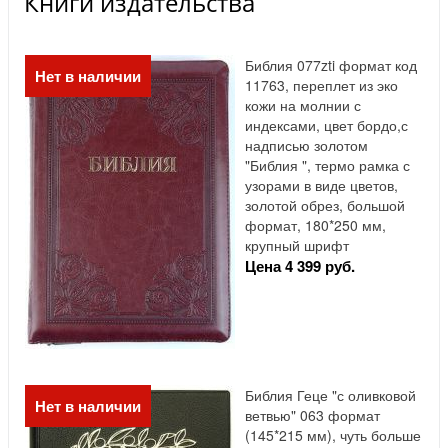
Книги издательства
Библия 077zti формат код
Нет в наличии
11763, переплет из эко
кожи на молнии с
индексами, цвет бордо,с
надписью золотом
"Библия ", термо рамка с
узорами в виде цветов,
золотой обрез, большой
формат, 180*250 мм,
крупный шрифт
Цена 4 399 руб.
Библия Геце "с оливковой
Нет в наличии
ветвью" 063 формат
(145*215 мм), чуть больше