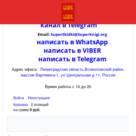
канал в
Telegram
Email:
SuperSkidki@SuperKnigi.
org
написать в WhatsApp
написать в VIBER
написать в Telegram
Адрес офиса:
Ленинградская область,Всеволожский район,
массив Вартемяги-1, ул Центральная д 11, Россия
Время работы с 10 до 20
Войти
Регистрация
Корзина
0 позиций
на сумму
0 руб.