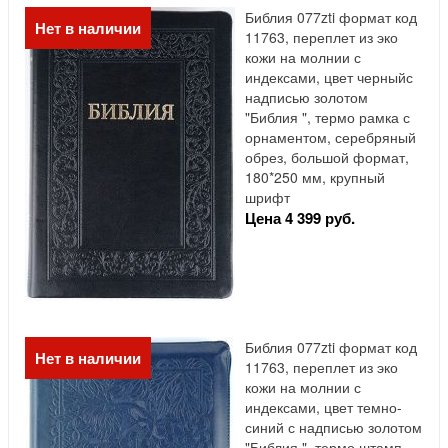
Библия 077zti формат код
Нет в наличии
11763, переплет из эко
кожи на молнии с
индексами, цвет черныйс
надписью золотом
"Библия ", термо рамка с
орнаментом, серебряный
обрез, большой формат,
180*250 мм, крупный
шрифт
Цена 4 399 руб.
Библия 077zti формат код
Нет в наличии
11763, переплет из эко
кожи на молнии с
индексами, цвет темно-
синий с надписью золотом
"Библия ", термо штамп