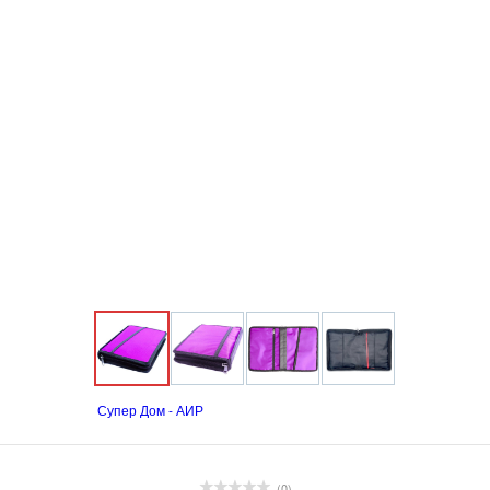
Супер Дом - АИР
(0)