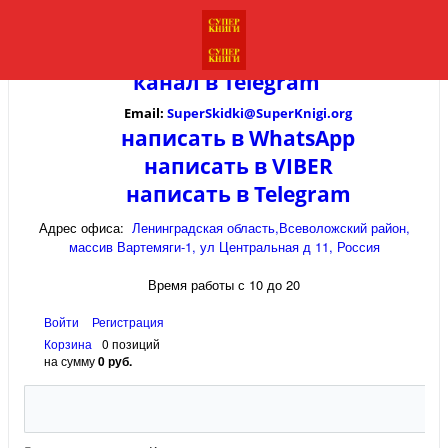
канал в
Telegram
Email:
SuperSkidki@SuperKnigi.
org
написать в WhatsApp
написать в VIBER
написать в Telegram
Адрес офиса:
Ленинградская область,Всеволожский район,
массив Вартемяги-1, ул Центральная д 11, Россия
Время работы с 10 до 20
Войти
Регистрация
Корзина
0 позиций
на сумму
0 руб.