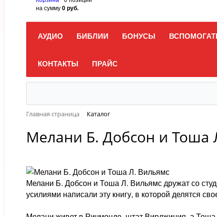
на сумму
0 руб.
АУДИО
БИБЛИИ
БОНУСЫ
ВСПОМОГАТ
КОНТАКТЫ
ПРАЙС
Главная страница
Каталог
Мелани Б. Добсон и Тоша 
Мелани Б. Добсон и Тоша Л. Вильямс дружат со студ
усилиями написали эту книгу, в которой делятся св
Мелани живет в Ричмонде, штат Вирджиния, а Тоша