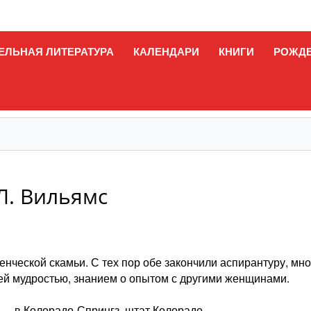
ЕЛЬНАЯ ЛИТЕРАТУРА
КАЛЕНДАРИ
КНИГИ
РОЖД
Л. Вильямс
енческой скамьи. С тех пор обе закончили аспирантуру, мн
оей мудростью, знанием о опытом с другими женщинами.
 — в Колорадо-Спрингз, штат Колорадо.