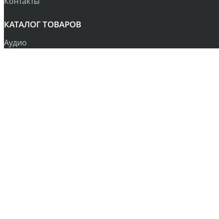
Контакты
КАТАЛОГ ТОВАРОВ
Аудио
Библии
Бонусы
Вспомогательная литература
Календари
Книги
Рождество
Сувениры
Оплата и Доставка
Контакты
Прайс
РАССЫЛКА