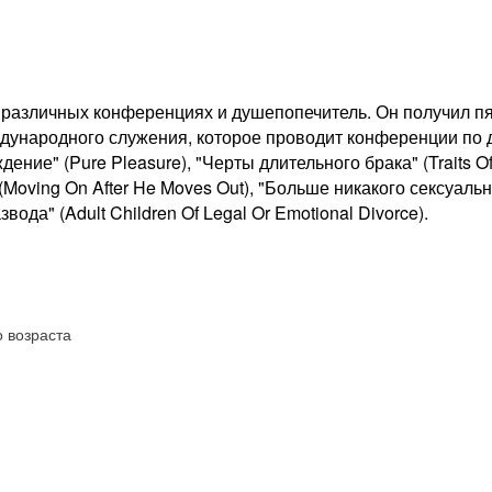
 различных конференциях и душепопечитель. Он получил пят
народного служения, которое проводит конференции по д
ние" (Pure Pleasure), "Черты длительного брака" (Traits Of 
" (Moving On After He Moves Out), "Больше никакого сексуал
ода" (Adult Children Of Legal Or Emotional Divorce).
о возраста