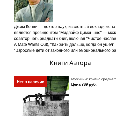
Джим Конви — доктор наук, известный докладчик на
является президентом "Мидлайф Дименшнс" — между
соавтор четырнадцати книг, включая "Чистое наслажде
A Mate Wants Out), "Как жить дальше, когда он ушел
"Взрослые дети от законного или эмоционального разв
Книги Автора
Мужчины: кризис среднег
Нет в наличии
Цена 789 руб.