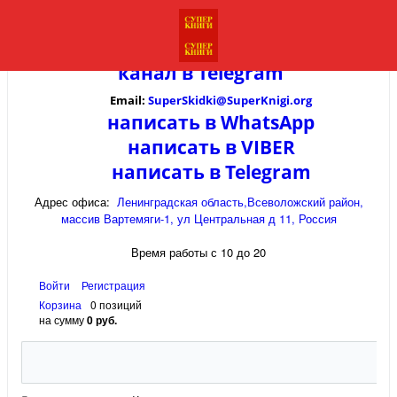
канал в
Telegram
Email:
SuperSkidki@SuperKnigi.
org
написать в WhatsApp
написать в VIBER
написать в Telegram
Адрес офиса:
Ленинградская область,Всеволожский район,
массив Вартемяги-1, ул Центральная д 11, Россия
Время работы с 10 до 20
Войти
Регистрация
Корзина
0 позиций
на сумму
0 руб.