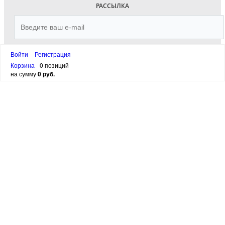
РАССЫЛКА
Войти
Регистрация
ПОДПИСАТЬСЯ
Корзина
0 позиций
на сумму
0 руб.
канал в
Telegram
Email:
SuperSkidki@SuperKnigi.
org
написать в WhatsApp
написать в VIBER