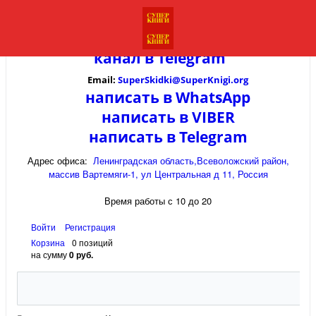
канал в
Telegram
Email:
SuperSkidki@SuperKnigi.
org
написать в WhatsApp
написать в VIBER
написать в Telegram
Адрес офиса:
Ленинградская область,Всеволожский район,
массив Вартемяги-1, ул Центральная д 11, Россия
Время работы с 10 до 20
Войти
Регистрация
Корзина
0 позиций
на сумму
0 руб.