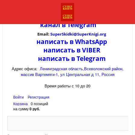
канал в
Telegram
Email:
SuperSkidki@SuperKnigi.
org
написать в WhatsApp
написать в VIBER
написать в Telegram
Адрес офиса:
Ленинградская область,Всеволожский район,
массив Вартемяги-1, ул Центральная д 11, Россия
Время работы с 10 до 20
Войти
Регистрация
Корзина
0 позиций
на сумму
0 руб.