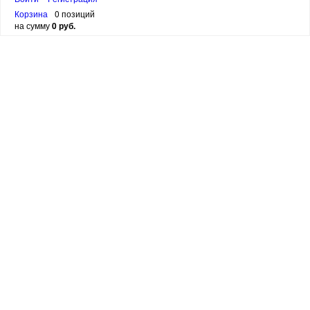
Корзина
0 позиций
на сумму
0 руб.
ПОДПИСАТЬСЯ
канал в
Telegram
Email:
SuperSkidki@SuperKnigi.
org
написать в WhatsApp
написать в VIBER
написать в Telegram
АДРЕС ОФИСА:
ЛЕНИНГРАДСКАЯ ОБЛАСТЬ,ВСЕВОЛОЖСКИЙ РАЙОН,
МАССИВ ВАРТЕМЯГИ-1, УЛ ЦЕНТРАЛЬНАЯ Д 11, РОССИЯ