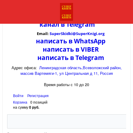
канал в
Telegram
Email:
SuperSkidki@SuperKnigi.
org
написать в WhatsApp
написать в VIBER
написать в Telegram
Адрес офиса:
Ленинградская область,Всеволожский район,
массив Вартемяги-1, ул Центральная д 11, Россия
Время работы с 10 до 20
Войти
Регистрация
Корзина
0 позиций
на сумму
0 руб.