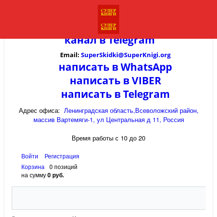
канал в
Telegram
Email:
SuperSkidki@SuperKnigi.
org
написать в WhatsApp
написать в VIBER
написать в Telegram
Адрес офиса:
Ленинградская область,Всеволожский район,
массив Вартемяги-1, ул Центральная д 11, Россия
Время работы с 10 до 20
Войти
Регистрация
Корзина
0 позиций
на сумму
0 руб.