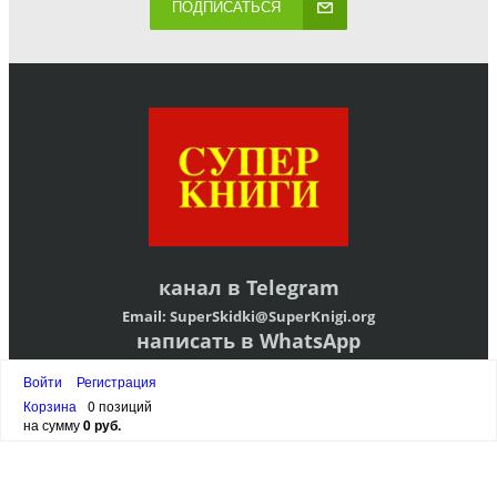
ПОДПИСАТЬСЯ
канал в
Telegram
Email:
SuperSkidki@SuperKnigi.
org
написать в WhatsApp
написать в VIBER
Войти
Регистрация
написать в Telegram
Корзина
0 позиций
АДРЕС ОФИСА:
ЛЕНИНГРАДСКАЯ ОБЛАСТЬ,ВСЕВОЛОЖСКИЙ РАЙОН,
на сумму
0 руб.
МАССИВ ВАРТЕМЯГИ-1, УЛ ЦЕНТРАЛЬНАЯ Д 11, РОССИЯ
ВРЕМЯ РАБОТЫ С 10 ДО 20