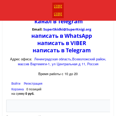
канал в
Telegram
Email:
SuperSkidki@SuperKnigi.
org
написать в WhatsApp
написать в VIBER
написать в Telegram
Адрес офиса:
Ленинградская область,Всеволожский район,
массив Вартемяги-1, ул Центральная д 11, Россия
Время работы с 10 до 20
Войти
Регистрация
Корзина
0 позиций
на сумму
0 руб.