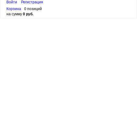
Войти
Регистрация
Корзина
0 позиций
на сумму
0 руб.
канал в
Telegram
Email:
SuperSkidki@SuperKnigi.
org
написать в WhatsApp
написать в VIBER
написать в Telegram
АДРЕС ОФИСА:
ЛЕНИНГРАДСКАЯ ОБЛАСТЬ,ВСЕВОЛОЖСКИЙ РАЙОН,
МАССИВ ВАРТЕМЯГИ-1, УЛ ЦЕНТРАЛЬНАЯ Д 11, РОССИЯ
ВРЕМЯ РАБОТЫ С 10 ДО 20
Персональный раздел
© Интернет-магазин христианских книг «Супер Книги»
Наверх