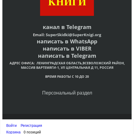
канал в
Telegram
Email:
SuperSkidki@SuperKnigi.
org
написать в WhatsApp
написать в VIBER
написать в Telegram
АДРЕС ОФИСА:
ЛЕНИНГРАДСКАЯ ОБЛАСТЬ,ВСЕВОЛОЖСКИЙ РАЙОН,
МАССИВ ВАРТЕМЯГИ-1, УЛ ЦЕНТРАЛЬНАЯ Д 11, РОССИЯ
ВРЕМЯ РАБОТЫ С 10 ДО 20
Персональный раздел
© Интернет-магазин христианских книг «Супер Книги»
Войти
Регистрация
Наверх
Корзина
0 позиций