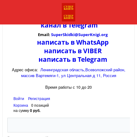
канал в
Telegram
Email:
SuperSkidki@SuperKnigi.
org
написать в WhatsApp
написать в VIBER
написать в Telegram
Адрес офиса:
Ленинградская область,Всеволожский район,
массив Вартемяги-1, ул Центральная д 11, Россия
Время работы с 10 до 20
Войти
Регистрация
Корзина
0 позиций
на сумму
0 руб.