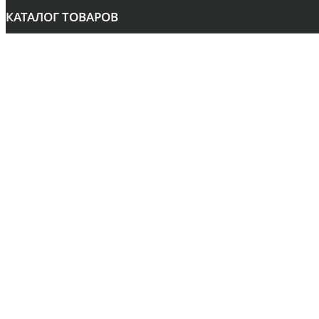
КАТАЛОГ ТОВАРОВ
Аудио
Библии
Бонусы
Вспомогательная литература
Календари
Книги
Рождество
Сувениры
Оплата и Доставка
Контакты
Прайс
РАССЫЛКА