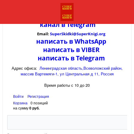
канал в
Telegram
Email:
SuperSkidki@SuperKnigi.
org
написать в WhatsApp
написать в VIBER
написать в Telegram
Адрес офиса:
Ленинградская область,Всеволожский район,
массив Вартемяги-1, ул Центральная д 11, Россия
Время работы с 10 до 20
Войти
Регистрация
Корзина
0 позиций
на сумму
0 руб.