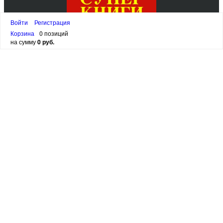
Войти
Регистрация
Корзина
0 позиций
на сумму
0 руб.
канал в
Telegram
Email:
SuperSkidki@SuperKnigi.
org
написать в WhatsApp
написать в VIBER
написать в Telegram
АДРЕС ОФИСА:
ЛЕНИНГРАДСКАЯ ОБЛАСТЬ,ВСЕВОЛОЖСКИЙ РАЙОН,
МАССИВ ВАРТЕМЯГИ-1, УЛ ЦЕНТРАЛЬНАЯ Д 11, РОССИЯ
ВРЕМЯ РАБОТЫ С 10 ДО 20
Персональный раздел
© Интернет-магазин христианских книг «Супер Книги»