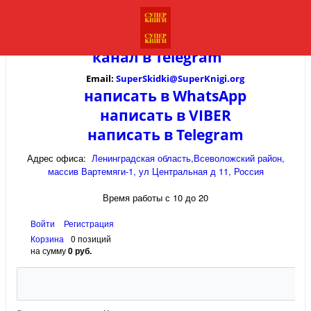
канал в
Telegram
Email:
SuperSkidki@SuperKnigi.
org
написать в WhatsApp
написать в VIBER
написать в Telegram
Адрес офиса:
Ленинградская область,Всеволожский район,
массив Вартемяги-1, ул Центральная д 11, Россия
Время работы с 10 до 20
Войти
Регистрация
Корзина
0 позиций
на сумму
0 руб.