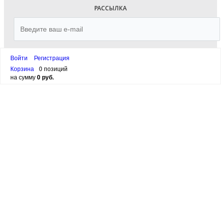
РАССЫЛКА
Войти
Регистрация
ПОДПИСАТЬСЯ
Корзина
0 позиций
на сумму
0 руб.
канал в
Telegram
Email:
SuperSkidki@SuperKnigi.
org
написать в WhatsApp
написать в VIBER