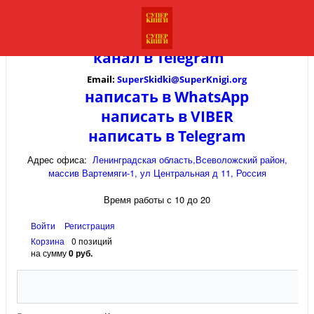
канал в
Telegram
Email:
SuperSkidki@SuperKnigi.
org
написать в WhatsApp
написать в VIBER
написать в Telegram
Адрес офиса:
Ленинградская область,Всеволожский район,
массив Вартемяги-1, ул Центральная д 11, Россия
Время работы с 10 до 20
Войти
Регистрация
Корзина
0 позиций
на сумму
0 руб.