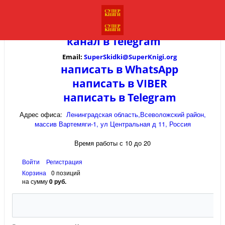
канал в
Telegram
Email:
SuperSkidki@SuperKnigi.
org
написать в WhatsApp
написать в VIBER
написать в Telegram
Адрес офиса:
Ленинградская область,Всеволожский район,
массив Вартемяги-1, ул Центральная д 11, Россия
Время работы с 10 до 20
Войти
Регистрация
Корзина
0 позиций
на сумму
0 руб.