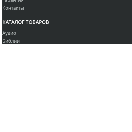
Контакты
КАТАЛОГ ТОВАРОВ
Аудио
Библии
Бонусы
Вспомогательная литература
Календари
Книги
Рождество
Сувениры
Оплата и Доставка
Контакты
Прайс