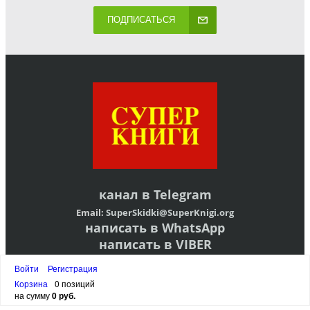
ПОДПИСАТЬСЯ
канал в
Telegram
Email:
SuperSkidki@SuperKnigi.
org
написать в WhatsApp
написать в VIBER
написать в Telegram
Войти
Регистрация
АДРЕС ОФИСА:
ЛЕНИНГРАДСКАЯ ОБЛАСТЬ,ВСЕВОЛОЖСКИЙ РАЙОН,
Корзина
0 позиций
МАССИВ ВАРТЕМЯГИ-1, УЛ ЦЕНТРАЛЬНАЯ Д 11, РОССИЯ
на сумму
0 руб.
ВРЕМЯ РАБОТЫ С 10 ДО 20