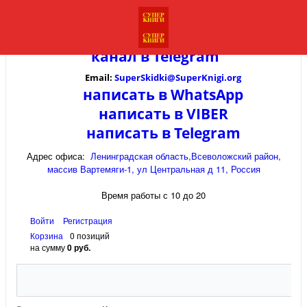
канал в
Telegram
Email:
SuperSkidki@SuperKnigi.
org
написать в WhatsApp
написать в VIBER
написать в Telegram
Адрес офиса:
Ленинградская область,Всеволожский район,
массив Вартемяги-1, ул Центральная д 11, Россия
Время работы с 10 до 20
Войти
Регистрация
Корзина
0 позиций
на сумму
0 руб.