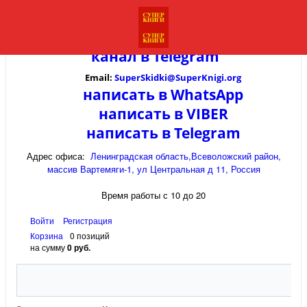
канал в
Telegram
Email:
SuperSkidki@SuperKnigi.
org
написать в WhatsApp
написать в VIBER
написать в Telegram
Адрес офиса:
Ленинградская область,Всеволожский район,
массив Вартемяги-1, ул Центральная д 11, Россия
Время работы с 10 до 20
Войти
Регистрация
Корзина
0 позиций
на сумму
0 руб.