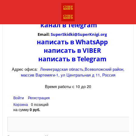
канал в
Telegram
Email:
SuperSkidki@SuperKnigi.
org
написать в WhatsApp
написать в VIBER
написать в Telegram
Адрес офиса:
Ленинградская область,Всеволожский район,
массив Вартемяги-1, ул Центральная д 11, Россия
Время работы с 10 до 20
Войти
Регистрация
Корзина
0 позиций
на сумму
0 руб.