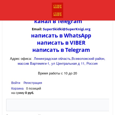
канал в
Telegram
Email:
SuperSkidki@SuperKnigi.
org
написать в WhatsApp
написать в VIBER
написать в Telegram
Адрес офиса:
Ленинградская область,Всеволожский район,
массив Вартемяги-1, ул Центральная д 11, Россия
Время работы с 10 до 20
Войти
Регистрация
Корзина
0 позиций
на сумму
0 руб.