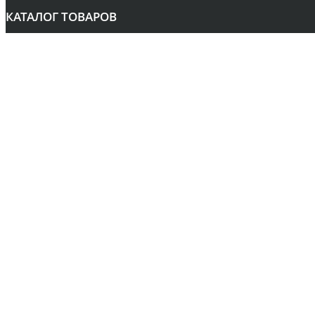
КАТАЛОГ ТОВАРОВ
Аудио
Библии
Бонусы
Вспомогательная литература
Календари
Книги
Рождество
Сувениры
Оплата и Доставка
Контакты
Прайс
РАССЫЛКА