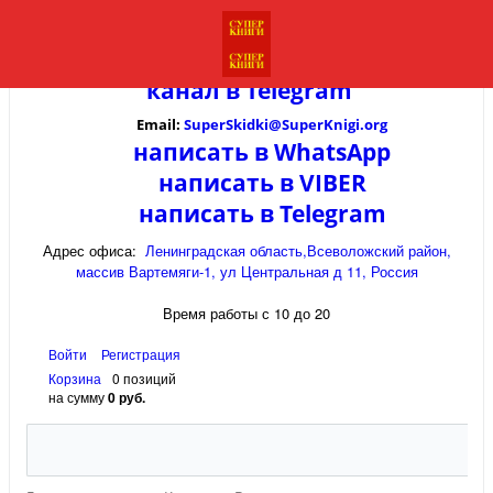
канал в
Telegram
Email:
SuperSkidki@SuperKnigi.
org
написать в WhatsApp
написать в VIBER
написать в Telegram
Адрес офиса:
Ленинградская область,Всеволожский район,
массив Вартемяги-1, ул Центральная д 11, Россия
Время работы с 10 до 20
Войти
Регистрация
Корзина
0 позиций
на сумму
0 руб.