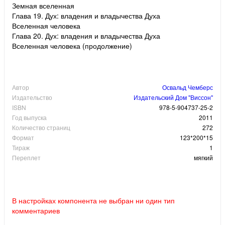
Земная вселенная
Глава 19. Дух: владения и владычества Духа
Вселенная человека
Глава 20. Дух: владения и владычества Духа
Вселенная человека (продолжение)
Автор
Освальд Чемберс
Издательство
Издательский Дом "Виссон"
ISBN
978-5-904737-25-2
Год выпуска
2011
Количество страниц
272
Формат
123*200*15
Тираж
1
Переплет
мягкий
В настройках компонента не выбран ни один тип
комментариев