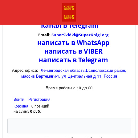
канал в
Telegram
Email:
SuperSkidki@SuperKnigi.
org
написать в WhatsApp
написать в VIBER
написать в Telegram
Адрес офиса:
Ленинградская область,Всеволожский район,
массив Вартемяги-1, ул Центральная д 11, Россия
Время работы с 10 до 20
Войти
Регистрация
Корзина
0 позиций
на сумму
0 руб.