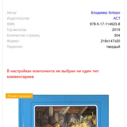
Автор
Владимир Зоберн
Издательство
АСТ
ISBN
978-5-17-114623-8
Год выпуска
2019
Количество страниц
304
Формат
218x147x20
Переплет
твердый
В настройках компонента не выбран ни один тип
комментариев
Лучшие продажи