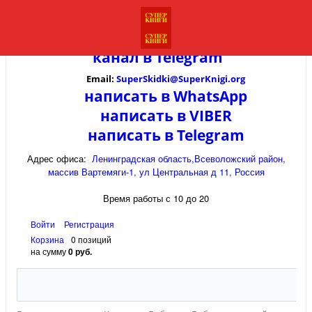
канал в
Telegram
Email:
SuperSkidki@SuperKnigi.
org
написать в WhatsApp
написать в VIBER
написать в Telegram
Адрес офиса:
Ленинградская область,Всеволожский район,
массив Вартемяги-1, ул Центральная д 11, Россия
Время работы с 10 до 20
Войти
Регистрация
Корзина
0 позиций
на сумму
0 руб.