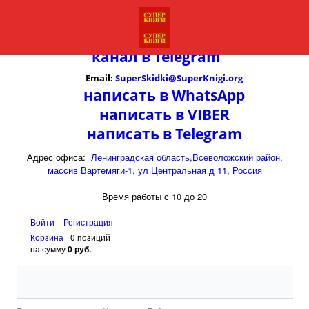
канал в
Telegram
Email:
SuperSkidki@SuperKnigi.
org
написать в WhatsApp
написать в VIBER
написать в Telegram
Адрес офиса:
Ленинградская область,Всеволожский район,
массив Вартемяги-1, ул Центральная д 11, Россия
Время работы с 10 до 20
Войти
Регистрация
Корзина
0 позиций
на сумму
0 руб.