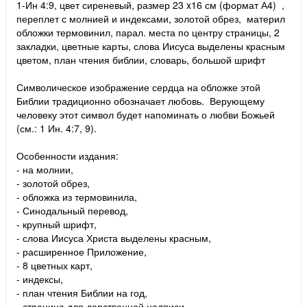
1-Ин 4:9, цвет сиреневый, размер 23 x16 см (формат А4) ,
переплет с молнией и индексами, золотой обрез, материл
обложки термовинил, парал. места по центру страницы, 2
закладки, цветные карты, слова Иисуса выделены красным
цветом, план чтения библии, словарь, большой шрифт
Символическое изображение сердца на обложке этой
Библии традиционно обозначает любовь. Верующему
человеку этот символ будет напоминать о любви Божьей
(см.: 1 Ин. 4:7, 9).
Особенности издания:
- на молнии,
- золотой обрез,
- обложка из термовинила,
- Синодальный перевод,
- крупный шрифт,
- слова Иисуса Христа выделены красным,
- расширенное Приложение,
- 8 цветных карт,
- индексы,
- план чтения Библии на год,
- страница для дарственной надписи,