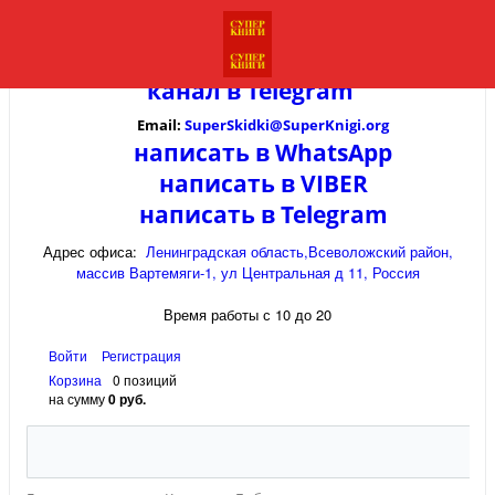
канал в
Telegram
Email:
SuperSkidki@SuperKnigi.
org
написать в WhatsApp
написать в VIBER
написать в Telegram
Адрес офиса:
Ленинградская область,Всеволожский район,
массив Вартемяги-1, ул Центральная д 11, Россия
Время работы с 10 до 20
Войти
Регистрация
Корзина
0 позиций
на сумму
0 руб.