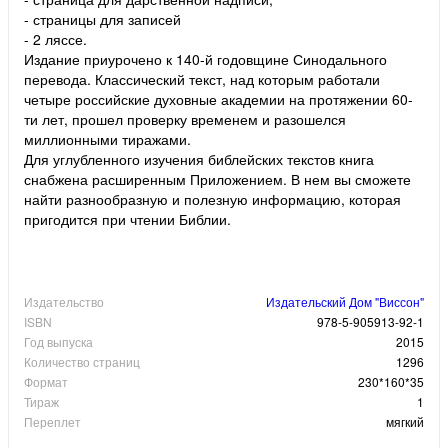
- страницы для записей
- 2 ляссе.
Издание приурочено к 140-й годовщине Синодального
перевода. Классический текст, над которым работали
четыре российские духовные академии на протяжении 60-
ти лет, прошел проверку временем и разошелся
миллионными тиражами.
Для углубленного изучения библейских текстов книга
снабжена расширенным Приложением. В нем вы сможете
найти разнообразную и полезную информацию, которая
пригодится при чтении Библии.
Издательство
Издательский Дом "Виссон"
ISBN
978-5-905913-92-1
Год выпуска
2015
Количество страниц
1296
Формат
230*160*35
Тираж
1
Переплет
мягкий