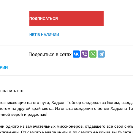
ПОДПИСАТЬСЯ
НЕТ В НАЛИЧИИ
Поделиться в сетях
РИИ
полнить его.
озникающие на его пути, Хадсон Тейлор следовал за Богом, всегда
Богом на другой край света. Из опыта хождения с Богом Хадсона Тэ
нной верой и радостью!
ни одного из замечательных миссионеров, отдавшего все свои сил
риключений. От самого начала книги и до самого ее конца вы буд