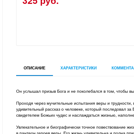
325 руб.
ОПИСАНИЕ
ХАРАКТЕРИСТИКИ
КОММЕНТА
Он услышал призыв Бога и не поколебался в том, чтобы вы
Проходя через мучительные испытания веры и трудности, в
удивительный рассказ о человеке, который последовал за 
свидетелем Божьих чудес и наслаждаться жизнью, наполне
Увлекательное и биографически точное повествование жиз
в пантеон героев веры. Его жизнь удивительна и полна п