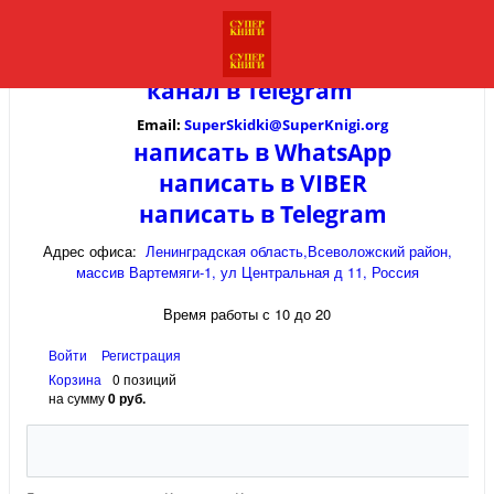
канал в
Telegram
Email:
SuperSkidki@SuperKnigi.
org
написать в WhatsApp
написать в VIBER
написать в Telegram
Адрес офиса:
Ленинградская область,Всеволожский район,
массив Вартемяги-1, ул Центральная д 11, Россия
Время работы с 10 до 20
Войти
Регистрация
Корзина
0 позиций
на сумму
0 руб.