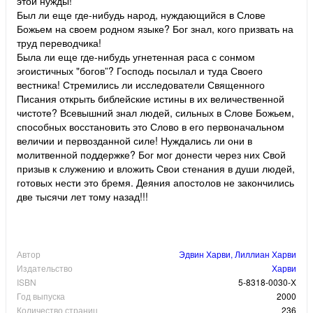
этой нужды!
Был ли еще где-нибудь народ, нуждающийся в Слове
Божьем на своем родном языке? Бог знал, кого призвать на
труд переводчика!
Была ли еще где-нибудь угнетенная раса с сонмом
эгоистичных "богов”? Господь посылал и туда Своего
вестника! Стремились ли исследователи Священного
Писания открыть библейские истины в их величественной
чистоте? Всевышний знал людей, сильных в Слове Божьем,
способных восстановить это Слово в его первоначальном
величии и первозданной силе! Нуждались ли они в
молитвенной поддержке? Бог мог донести через них Свой
призыв к служению и вложить Свои стенания в души людей,
готовых нести это бремя. Деяния апостолов не закончились
две тысячи лет тому назад!!!
Автор
Эдвин Харви, Лиллиан Харви
Издательство
Харви
ISBN
5-8318-0030-Х
Год выпуска
2000
Количество страниц
236