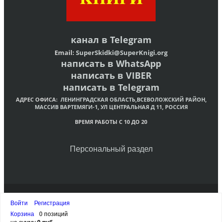
канал в
Telegram
Email:
SuperSkidki@SuperKnigi.
org
написать в WhatsApp
написать в VIBER
написать в Telegram
АДРЕС ОФИСА:
ЛЕНИНГРАДСКАЯ ОБЛАСТЬ,ВСЕВОЛОЖСКИЙ РАЙОН,
МАССИВ ВАРТЕМЯГИ-1, УЛ ЦЕНТРАЛЬНАЯ Д 11, РОССИЯ
ВРЕМЯ РАБОТЫ С 10 ДО 20
Персональный раздел
© Интернет-магазин христианских книг «Супер Книги»
Войти
Регистрация
Наверх
Корзина
0 позиций
на сумму