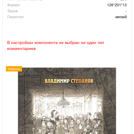
Формат
126*201*13
Тираж
-
Переплет
мягкий
В настройках компонента не выбран ни один тип
комментариев
Новинка