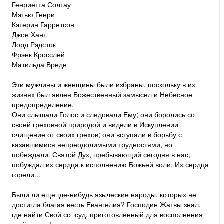
Генриетта Солтау
Мэтью Генри
Кэтерин Гарретсон
Джон Хант
Лорд Рэдсток
Фрэнк Кросслей
Матильда Вреде
Эти мужчины и женщины были избраны, поскольку в их
жизнях был явлен Божественный замысел и Небесное
предопределение.
Они слышали Голос и следовали Ему; они боролись со
своей греховной природой и видели в Искуплении
очищение от своих грехов; они вступали в борьбу с
казавшимися непреодолимыми трудностями, но
побеждали. Святой Дух, пребывающий сегодня в нас,
побуждал их сердца к исполнению Божьей воли. Их сердца
горели...
Были ли еще где-нибудь языческие народы, которых не
достигла благая весть Евангелия? Господин Жатвы знал,
где найти Свой со¬суд, приготовленный для восполнения