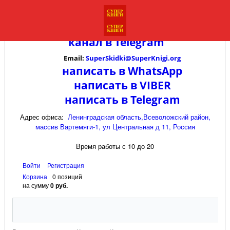
канал в
Telegram
Email:
SuperSkidki@SuperKnigi.
org
написать в WhatsApp
написать в VIBER
написать в Telegram
Адрес офиса:
Ленинградская область,Всеволожский район,
массив Вартемяги-1, ул Центральная д 11, Россия
Время работы с 10 до 20
Войти
Регистрация
Корзина
0 позиций
на сумму
0 руб.