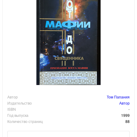
Автор
Том Папания
Издательство
Автор
ISBN
-
Год выпуска
1999
Количество страниц
88