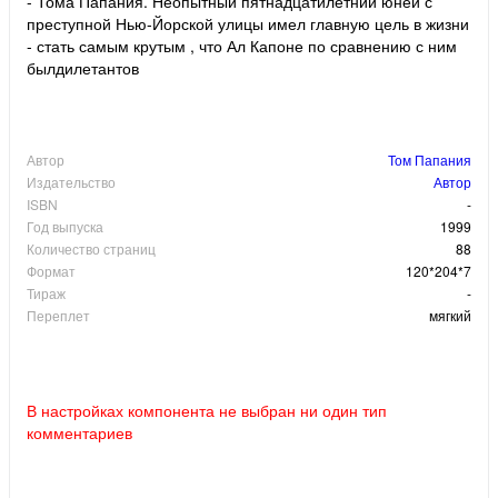
- Тома Папания. Неопытный пятнадцатилетний юней с
преступной Нью-Йорской улицы имел главную цель в жизни
- стать самым крутым , что Ал Капоне по сравнению с ним
былдилетантов
Автор
Том Папания
Издательство
Автор
ISBN
-
Год выпуска
1999
Количество страниц
88
Формат
120*204*7
Тираж
-
Переплет
мягкий
В настройках компонента не выбран ни один тип
комментариев