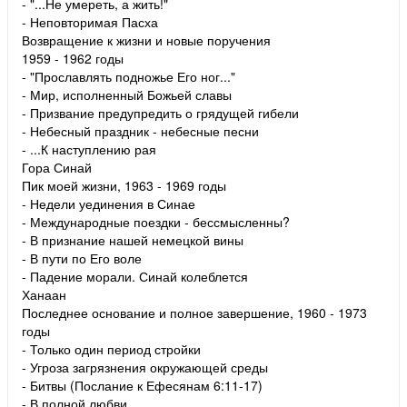
- "...Не умереть, а жить!"
- Неповторимая Пасха
Возвращение к жизни и новые поручения
1959 - 1962 годы
- "Прославлять подножье Его ног..."
- Мир, исполненный Божьей славы
- Призвание предупредить о грядущей гибели
- Небесный праздник - небесные песни
- ...К наступлению рая
Гора Синай
Пик моей жизни, 1963 - 1969 годы
- Недели уединения в Синае
- Международные поездки - бессмысленны?
- В признание нашей немецкой вины
- В пути по Его воле
- Падение морали. Синай колеблется
Ханаан
Последнее основание и полное завершение, 1960 - 1973
годы
- Только один период стройки
- Угроза загрязнения окружающей среды
- Битвы (Послание к Ефесянам 6:11-17)
- В полной любви