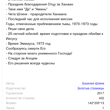
- Праздник благодарения Отцу за Ханаан
- Твое имя "Да" и "Аминь"
- Чета Шлинк - прародители Ханаана
- Последний час для исполнения миссии
Годы, отмеченные приближением тьмы, 1970-1973 годы
- Реши свои дела
- 25-летний юбилей: время подготовки и праздник лбюбви к
Иисусу
- Время Эммауса, 1973 год
Сообразуясь смерти Его
- На стороне моего униженного Господа!
- Следуя за Агнцем
- Его решения всегда чудесны
Автор
Базилея Шлинк
Издательство
Золотые страницы
Год выпуска
2017
Количество страниц
432
Формат
142*205*13
Тираж
1