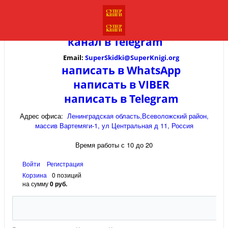
канал в
Telegram
Email:
SuperSkidki@SuperKnigi.
org
написать в WhatsApp
написать в VIBER
написать в Telegram
Адрес офиса:
Ленинградская область,Всеволожский район,
массив Вартемяги-1, ул Центральная д 11, Россия
Время работы с 10 до 20
Войти
Регистрация
Корзина
0 позиций
на сумму
0 руб.