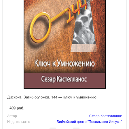
Дисконт. Загиб обложки. 144 — ключ к умножению
409 руб.
Автор
Сезар Кастелланос
Издательство
Библейский центр "Посольство Иисуса"