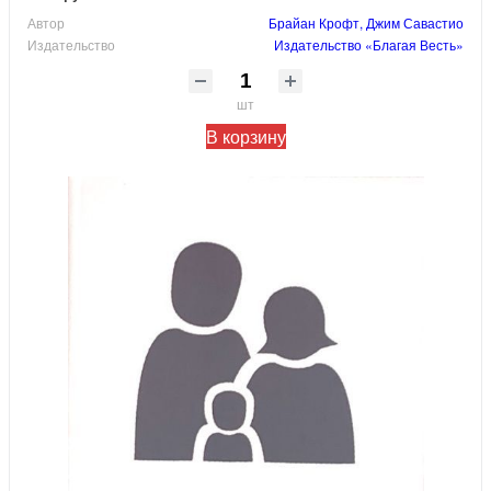
Автор
Брайан Крофт, Джим Савастио
Издательство
Издательство «Благая Весть»
шт
В корзину